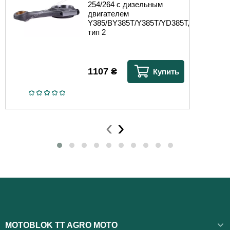
254/264 с дизельным
двигателем
Y385/BY385T/Y385T/YD385T,
тип 2
1107
₴
Купить
‹
›
MOTOBLOK TT AGRO MOTO