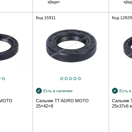
кредит
кред
Код
15911
Код
12829
Есть в наличии
Есть в
 MOTO
Сальник TT AGRO MOTO
Сальник
25×42×8
25x37x6 