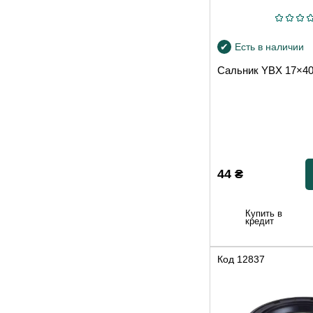
Есть в наличии
Сальник YBX 17×4
44
₴
Купить в
кредит
Код
12837