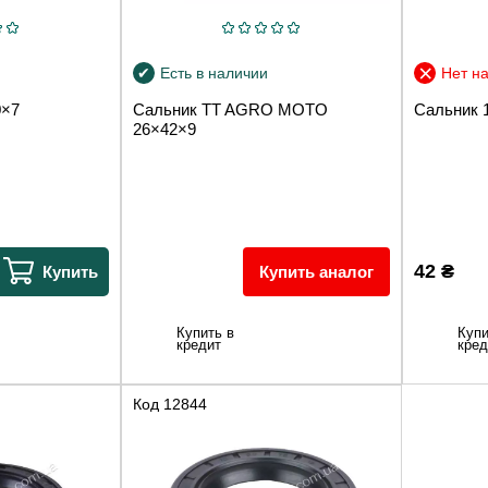
Есть в наличии
Нет на
0×7
Сальник TT AGRO MOTO
Сальник 
26×42×9
42
₴
Купить
Купить аналог
Купить в
Купи
кредит
кред
Код
12844