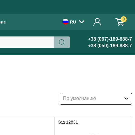
!
0
вис
RU
+38 (067)-189-888-7
+38 (050)-189-888-7
По умолчанию
Код
12831