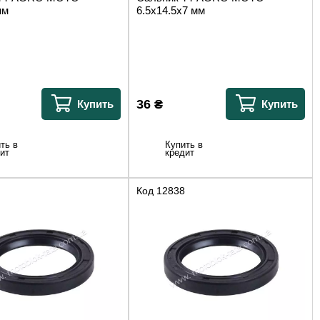
мм
6.5x14.5x7 мм
36
₴
Купить
Купить
ть в
Купить в
ит
кредит
Код
12838