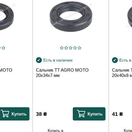
Есть в наличии
Есть в
 MOTO
Сальник TT AGRO MOTO
Сальник
20x34x7 мм
20x40x8 
38
₴
41
₴
Купить
Купить
Купить в
Купи