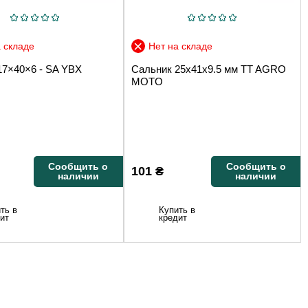
 складе
Нет на складе
17×40×6 - SA YBX
Сальник 25х41х9.5 мм TT AGRO
MOTO
Сообщить о
Сообщить о
101
₴
наличии
наличии
ть в
Купить в
ит
кредит