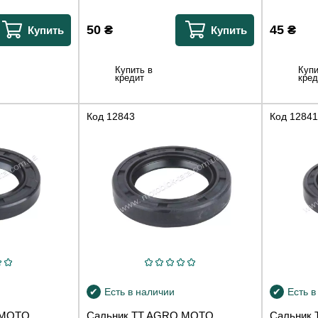
50
₴
45
₴
Купить
Купить
Купить в
Купи
кредит
кред
Код
12843
Код
12841
Есть в наличии
Есть в
 MOTO
Сальник TT AGRO MOTO
Сальник