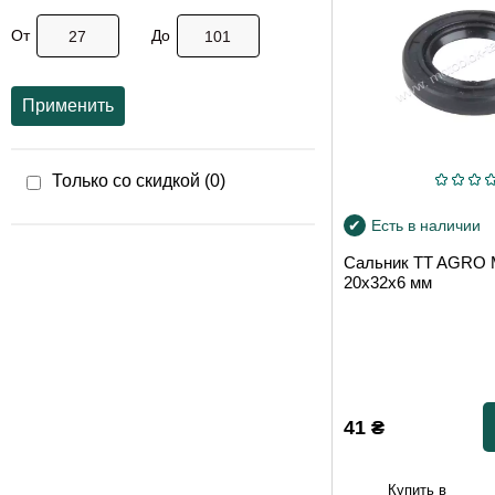
От
До
Применить
Только со скидкой (
0
)
Есть в наличии
Сальник TT AGRO
20x32x6 мм
41
₴
Купить в