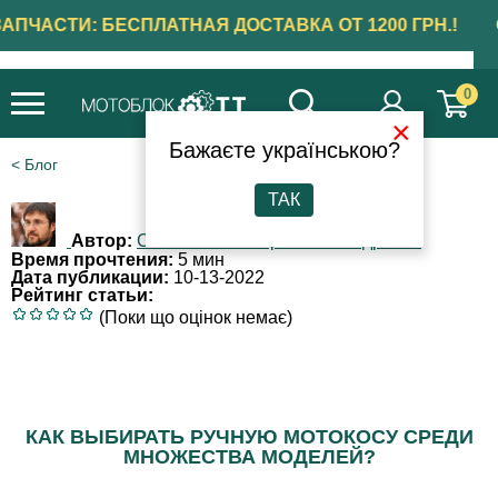
ОСТАВЬ ОТЗЫВ О ТОВАРЕ — ПОЛУЧИ СКИДКУ НА
СЛЕДУЮЩИЙ ЗАКАЗ!
0
×
Бажаєте українською?
Блог
ТАК
Автор:
Степаненко Игорь Александрович
Время прочтения:
5 мин
Дата публикации:
10-13-2022
Рейтинг статьи:
(Поки що оцінок немає)
КАК ВЫБИРАТЬ РУЧНУЮ МОТОКОСУ СРЕДИ
МНОЖЕСТВА МОДЕЛЕЙ?