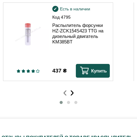
Есть в наличии
Код
4795
Распылитель форсунки
HZ-ZCK154S423 TTG на
дизельный двигатель
KM385BT
437
₴
Купить
‹
›