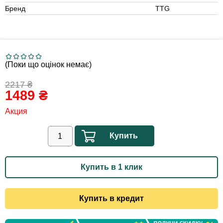
Бренд
TTG
(Поки що оцінок немає)
2217
₴
1489
₴
Акция
Купить
Купить в 1 клик
Купить в кредит