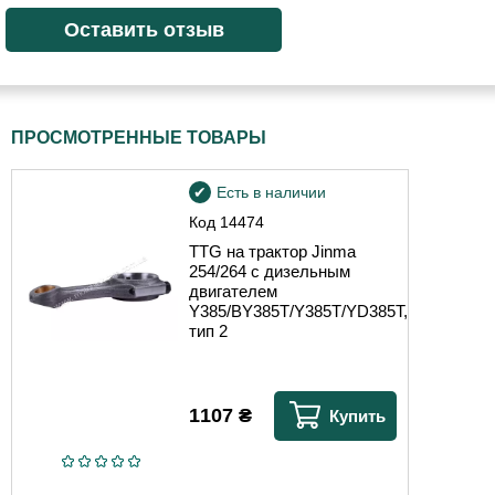
ПРОСМОТРЕННЫЕ ТОВАРЫ
Есть в наличии
Код
14474
TTG на трактор Jinma
254/264 с дизельным
двигателем
Y385/BY385T/Y385T/YD385T,
тип 2
1107
₴
Купить