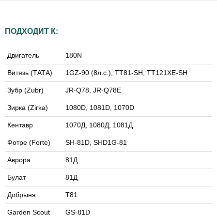
ПОДХОДИТ К:
Двигатель
180N
Витязь (ТАТА)
1GZ-90 (8л.с.), TT81-SH, TT121XE-SH
Зубр (Zubr)
JR-Q78, JR-Q78E
Зирка (Zirka)
1080D, 1081D, 1070D
Кентавр
1070Д, 1080Д, 1081Д
Фотре (Forte)
SH-81D, SHD1G-81
Аврора
81Д
Булат
81Д
Добрыня
Т81
Garden Scout
GS-81D