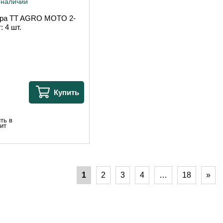
 наличии
ра TT AGRO MOTO 2-
: 4 шт.
Купить
ть в
ит
1
2
3
4
…
18
»