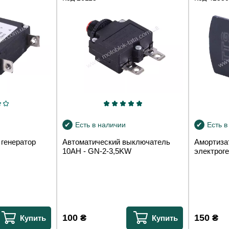
Есть в наличии
Есть в
 генератор
Автоматический выключатель
Амортиза
10AH - GN-2-3,5KW
электрог
100
₴
150
₴
Купить
Купить