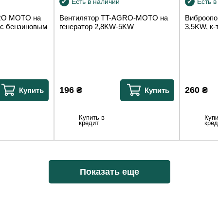
Есть в наличии
Есть в
RO MOTO на
Вентилятор TT-AGRO-MOTO на
Виброопо
 с бензиновым
генератор 2,8KW-5KW
3,5KW, к-т
196
₴
260
₴
Купить
Купить
Купить в
Купи
кредит
кред
Показать еще