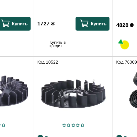
1727
₴
Купить
Купить
4828
₴
Купить в
кредит
Код
10522
Код
76009