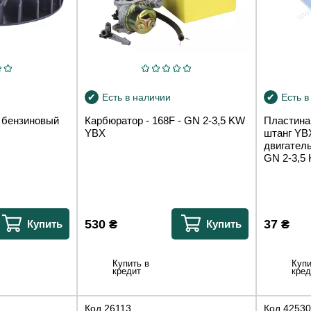
Есть в наличии
Есть в
 бензиновый
Карбюратор - 168F - GN 2-3,5 KW
Пластина
YBX
штанг YB
двигатель
GN 2-3,5
530
₴
37
₴
Купить
Купить
Купить в
Купи
кредит
кред
Код
26113
Код
42530