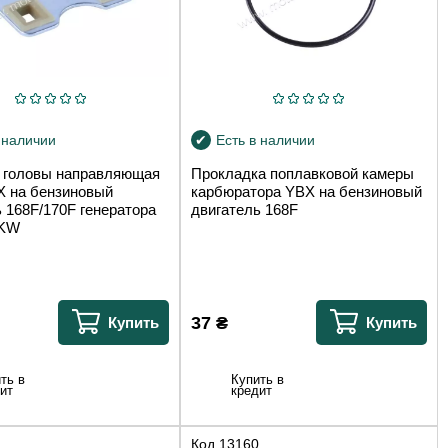
 наличии
Есть в наличии
 головы направляющая
Прокладка поплавковой камеры
X на бензиновый
карбюратора YBX на бензиновый
 168F/170F генератора
двигатель 168F
 KW
37
₴
Купить
Купить
ть в
Купить в
ит
кредит
Код
13160