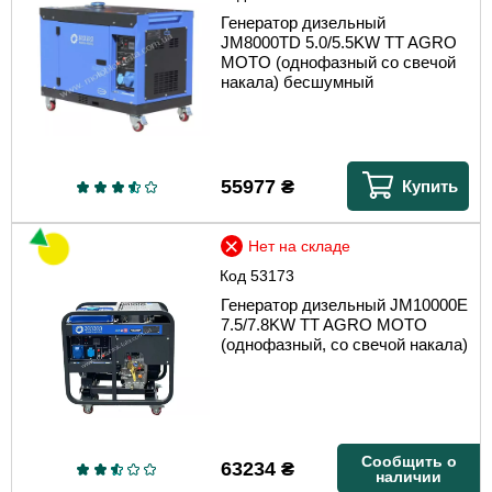
Генератор дизельный
JM8000TD 5.0/5.5KW TT AGRO
MOTO (однофазный со свечой
накала) бесшумный
55977
₴
Купить
Нет на складе
Код
53173
Генератор дизельный JM10000E
7.5/7.8KW TT AGRO MOTO
(однофазный, со свечой накала)
Сообщить о
63234
₴
наличии