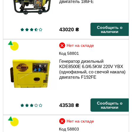
двигатель 186FE
Сообщить о
43020
₴
наличии
Нет на складе
Код
58801
Генератор дизельный
KDE8500E 6.0/6.5KW 220V YBX
(однофазный, со свечой накала)
двигатель F192FE
Сообщить о
43538
₴
наличии
Нет на складе
Код
58803