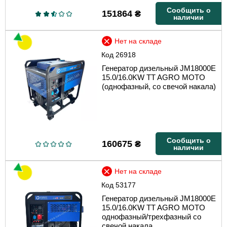
Сообщить о
151864
₴
наличии
Нет на складе
Код
26918
Генератор дизельный JM18000E
15.0/16.0KW TT AGRO MOTO
(однофазный, со свечой накала)
Сообщить о
160675
₴
наличии
Нет на складе
Код
53177
Генератор дизельный JM18000E
15.0/16.0KW TT AGRO MOTO
однофазный/трехфазный со
свечой накала