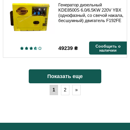
Генератор дизельный
KDE8500S 6.0/6.5KW 220V YBX
(однофазный, со свечой накала,
бесшумный) двигатель F192FE
Сообщить о
49239
₴
наличии
Показать еще
1
2
»