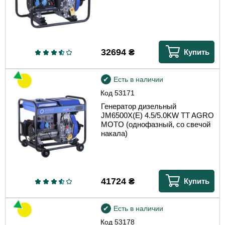
32694
₴
Купить
Есть в наличии
Код
53171
Генератор дизельный
JM6500X(E) 4.5/5.0KW TT AGRO
MOTO (однофазный, со свечой
накала)
41724
₴
Купить
Есть в наличии
Код
53178