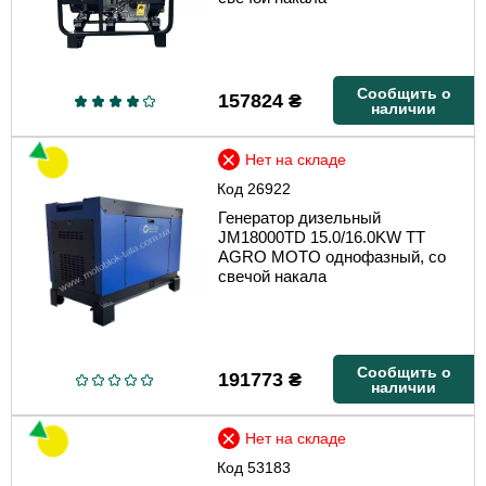
Сообщить о
157824
₴
наличии
Нет на складе
Код
26922
Генератор дизельный
JM18000TD 15.0/16.0KW TT
AGRO MOTO однофазный, со
свечой накала
Сообщить о
191773
₴
наличии
Нет на складе
Код
53183