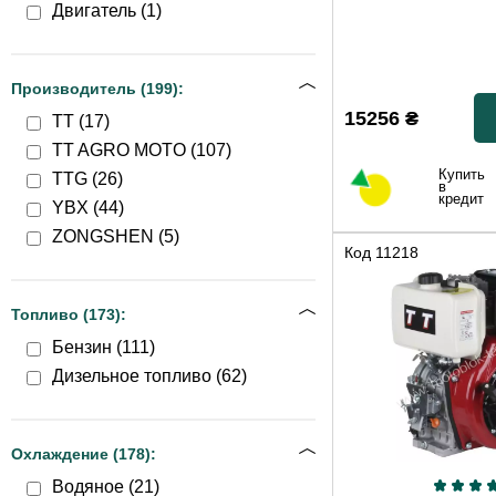
Двигатель (
1
)
Производитель (
199
):
15256
₴
TT (
17
)
TT AGRO MOTO (
107
)
Купить
TTG (
26
)
в
кредит
YBX (
44
)
ZONGSHEN (
5
)
Код
11218
Топливо (
173
):
Бензин (
111
)
Дизельное топливо (
62
)
Охлаждение (
178
):
Водяное (
21
)