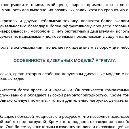
 конструкции и приемлемой цене, широко применяются в легкой
ую мощность для выполнения различных задач, хотя по сравнению 
генераторы и другую небольшую технику, являются более эколо
ительностью благодаря более эффективному процессу сгорания
иверсальности, мотоблоки с четырехтактными двигателями испол
то делает их надежными и долговечными помощниками в саду и на да
осты в использовании, что делает их идеальным выбором для небо
ОСОБЕННОСТЬ ДИЗЕЛЬНЫХ МОДЕЛЕЙ АГРЕГАТА
блоков, среди которых особенно популярны дизельные модели с 
енных задач.
читается более простым и надежным. Он отличается компактными
бслуживанию и обладают высокой ремонтопригодностью. Кроме тог
днако следует помнить, что при длительных нагрузках двигатели
 обладают большей мощностью и ресурсом, что позволяет использо
й работе под нагрузкой. Кроме того, водяное охлаждение спосо
да. Они более чувствительны к качеству топлива и охлаждающей жи