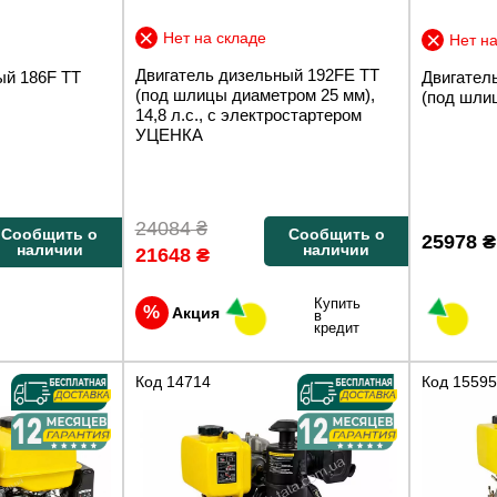
Нет на складе
Нет на
Двигатель дизельный 192FE TT
ый 186F ТТ
Двигател
(под шлицы диаметром 25 мм),
(под шлиц
14,8 л.с., с электростартером
УЦЕНКА
24084
₴
Сообщить о
Сообщить о
25978
₴
наличии
наличии
21648
₴
Купить
Акция
в
кредит
Код
14714
Код
15595