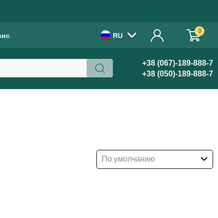
!
0
вис
RU
+38 (067)-189-888-7
+38 (050)-189-888-7
По умолчанию