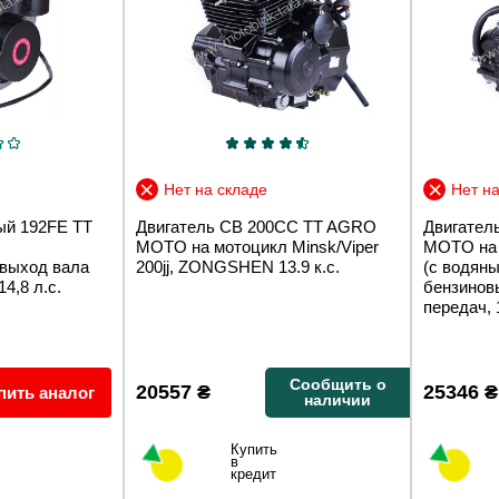
Нет на складе
Нет на
ый 192FE TT
Двигатель CB 200СС TT AGRO
Двигател
MOTO на мотоцикл Minsk/Viper
MOTO на
(выход вала
200jj, ZONGSHEN 13.9 к.с.
(с водян
14,8 л.с.
бензиновы
передач, 1
Сообщить о
20557
₴
25346
₴
пить аналог
наличии
Купить
в
кредит