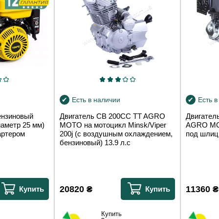
Есть в наличии
Есть в
ензиновый
Двигатель CB 200СС TT AGRO
Двигател
аметр 25 мм)
MOTO на мотоцикл Minsk/Viper
AGRO MO
тартером
200j (с воздушным охлаждением,
под шлицы
бензиновый) 13.9 л.с
20820
₴
11360
₴
Купить
Купить
Купить