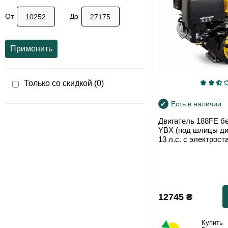
От
До
Применить
Только со скидкой (
0
)
Есть в наличии
Двигатель 188FE б
YBX (под шлицы ди
13 л.с. с электрос
12745
₴
Купить