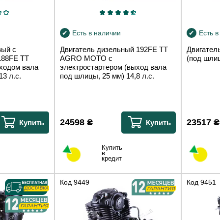
Есть в наличии
Есть в
вый с
Двигатель дизельный 192FE TT
Двигател
188FE TT
AGRO MOTO с
(под шлиц
ходом вала
электростартером (выход вала
13 л.с.
под шлицы, 25 мм) 14,8 л.с.
24598
₴
23517
₴
Купить
Купить
Купить
в
кредит
Код
9449
Код
9451