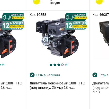
в
кредит
Код
10858
Код
46087
Есть в наличии
Есть в
вый 188F TTG
Двигатель бензиновый 188F TTG
Двигател
13 л.с.
(под шпонку, 25 мм) 13 л.с.
(под шпон
л.с.)