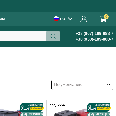
!
0
вис
RU
+38 (067)-189-888-7
+38 (050)-189-888-7
По умолчанию
Код
5554