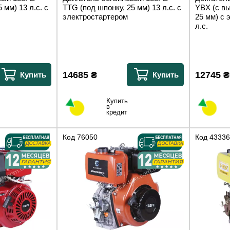
 мм) 13 л.с. с
TTG (под шпонку, 25 мм) 13 л.с. с
YBX (с в
электростартером
25 мм) с 
л.с.
14685
₴
12745
₴
Купить
Купить
Купить
в
кредит
Код
76050
Код
43336