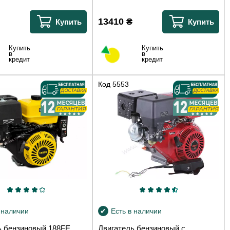
13410
₴
Купить
Купить
Купить
Купить
в
в
кредит
кредит
Код
5553
 наличии
Есть в наличии
ь бензиновый 188FE
Двигатель бензиновый с