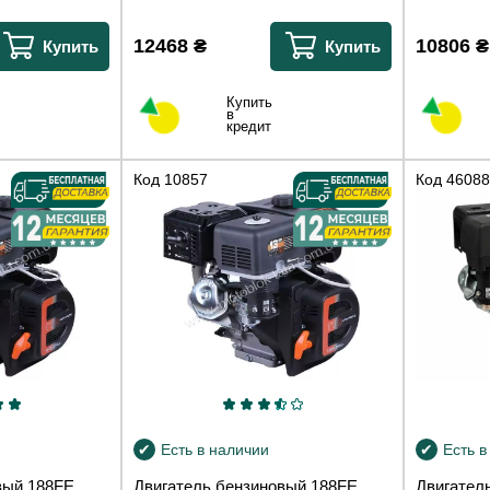
12468
₴
10806
₴
Купить
Купить
Купить
в
кредит
Код
10857
Код
46088
Есть в наличии
Есть в
вый 188FE
Двигатель бензиновый 188FE
Двигател