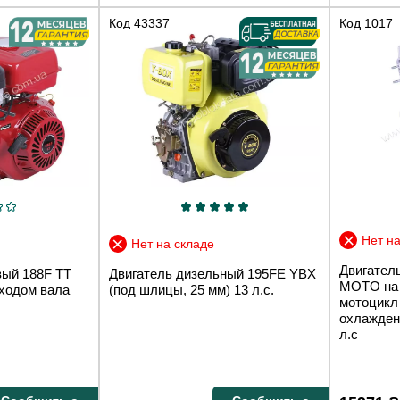
Код
43337
Код
1017
Нет на
Нет на складе
Двигател
вый 188F TT
Двигатель дизельный 195FE YBX
MOTO на 
ходом вала
(под шлицы, 25 мм) 13 л.с.
мотоцикл
охлажден
л.с