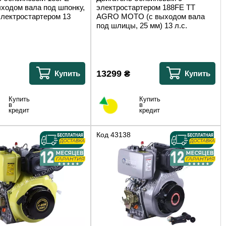
ыходом вала под шпонку,
электростартером 188FE TT
электростартером 13
AGRO MOTO (с выходом вала
под шлицы, 25 мм) 13 л.с.
13299
₴
Купить
Купить
Купить
Купить
в
в
кредит
кредит
Код
43138