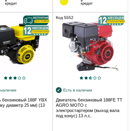
в
в
кредит
кредит
Код
5552
 наличии
Есть в наличии
ь бензиновый 188F YBX
Двигатель бензиновый 188FE TT
ку диаметр 25 мм) (13
AGRO MOTO с
электростартером (выход вала
под конус) 13 л.с.