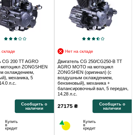
 складе
Нет на складе
ь CG 200 TT AGRO
Двигатель CG 250/CG250-B TT
 мотоцикл ZONGSHEN
AGRO MOTO на мотоцикл
ым охлаждением,
ZONGSHEN (оригинал) (с
й), механика, 5
воздушным охлаждением,
4.0 л.с.
бензиновый), механика +
балансировочный вал, 5 передач,
14.28 л.с.
Сообщить о
Сообщить о
27175
₴
наличии
наличии
Купить
Купить
в
в
кредит
кредит