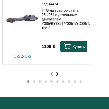
Код
14474
TTG на трактор Jinma
254/264 с дизельным
двигателем
Y385/BY385T/Y385T/YD385T,
тип 2
1106
₴
Купить
‹
›