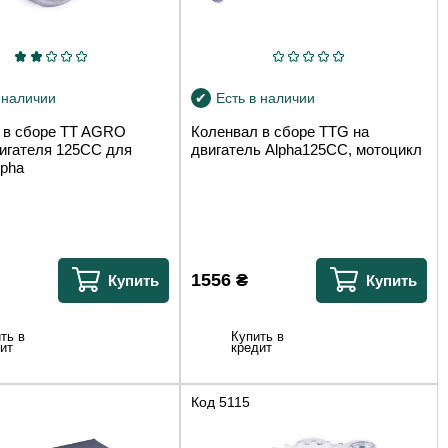
 наличии
Есть в наличии
 в сборе TT AGRO
Коленвал в сборе TTG на
гателя 125СС для
двигатель Alpha125СС, мотоцикл
lpha
1556
₴
Купить
Купить
ть в
Купить в
ит
кредит
Код
5115