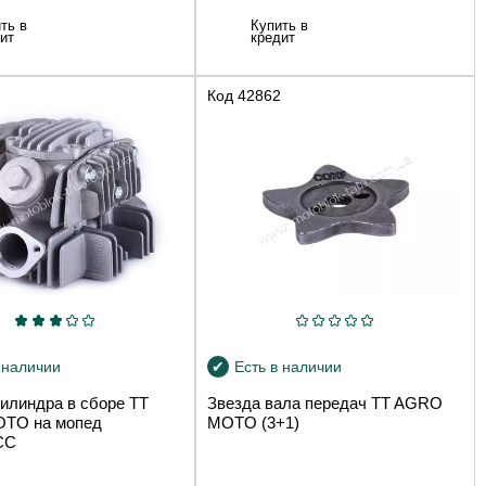
ть в
Купить в
ит
кредит
Код
42862
 наличии
Есть в наличии
цилиндра в сборе TT
Звезда вала передач TT AGRO
TO на мопед
MOTO (3+1)
СС