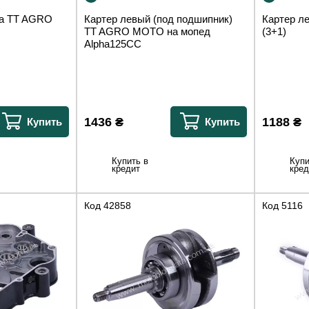
ла TT AGRO
Картер левый (под подшипник)
Картер 
TT AGRO MOTO на мопед
(3+1)
Alpha125CC
1436
₴
1188
₴
Купить
Купить
Купить в
Купи
кредит
кред
Код
42858
Код
5116