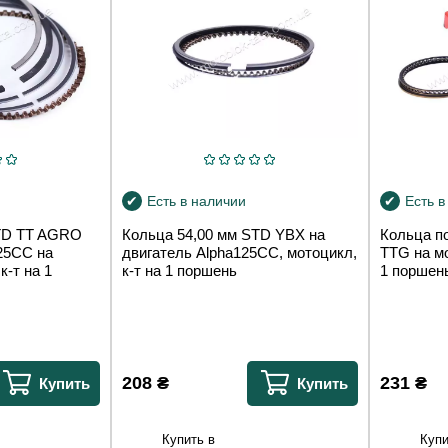
Есть в наличии
Есть в
STD TT AGRO
Кольца 54,00 мм STD YBX на
Кольца п
25CC на
двигатель Alpha125СС, мотоцикл,
TTG на мо
к-т на 1
к-т на 1 поршень
1 поршен
208
₴
231
₴
Купить
Купить
Купить в
Купи