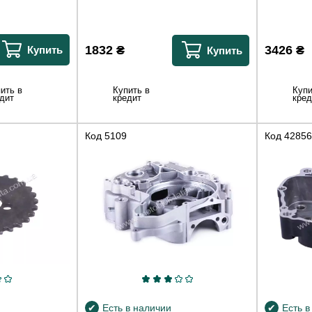
1832
₴
3426
₴
Купить
Купить
ить в
Купить в
Купи
дит
кредит
кред
Код
5109
Код
42856
Есть в наличии
Есть в