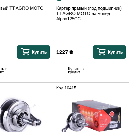
левый TT AGRO MOTO
Картер правый (под подшипник)
TT AGRO MOTO на мопед
Alpha125СС
1227
₴
Купить
Купить
ть в
Купить в
ит
кредит
Код
10415