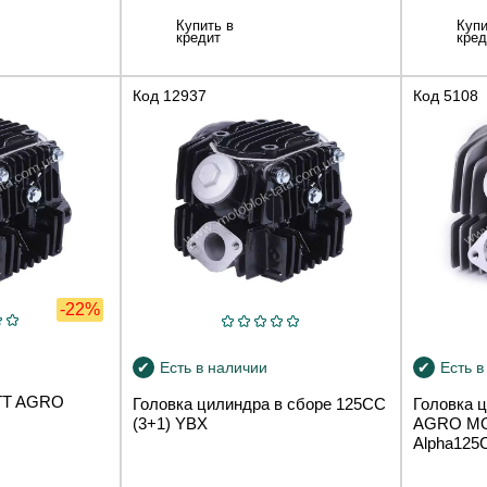
Купить в
Купи
кредит
кред
Код
12937
Код
5108
-22%
Есть в наличии
Есть в
 TT AGRO
Головка цилиндра в сборе 125СС
Головка 
(3+1) YBX
AGRO MO
Alpha125