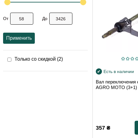
От
До
Применить
Только со скидкой (
2
)
Есть в наличии
Вал переключения 
AGRO MOTO (3+1)
357
₴