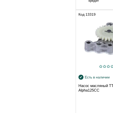
кредит
Код
13319
Есть в наличии
Насос масляный T
Alpha125СС