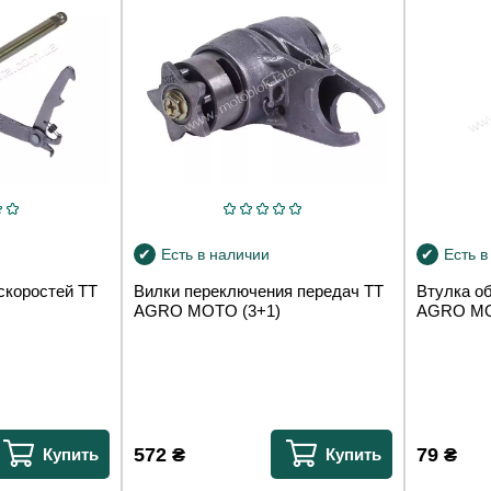
Есть в наличии
Есть в
скоростей TT
Вилки переключения передач TT
Втулка о
AGRO MOTO (3+1)
AGRO MO
572
₴
79
₴
Купить
Купить