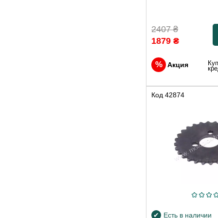
2407
₴
1879
₴
Куп
Акция
кре
Код
42874
Есть в наличии