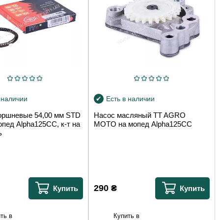
 наличии
Есть в наличии
оршневые 54,00 мм STD
Насос масляный TT AGRO
пед Alpha125CC, к-т на
MOTO на мопед Alpha125СС
ь
290
₴
Купить
Купить
ть в
Купить в