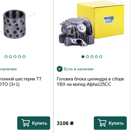
 наличии
Есть в наличии
бгонной шестерни TT
Головка блока цилиндра в сборе
TO (3+1)
YBX на мопед Alpha125СС
3106
₴
Купить
Купить