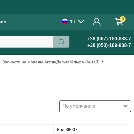
!
0
вис
RU
+38 (067)-189-888-7
+38 (050)-189-888-7
Запчасти на мопеды Актив/Дельта/Альфа (Китай)
По умолчанию
Код
36007