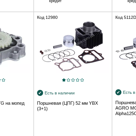
кредит
кред
Код
12980
Код
5112
Есть в
Есть в наличии
Поршнева
TG на мопед
Поршневая (ЦПГ) 52 мм YBX
AGRO MO
(3+1)
Alpha12