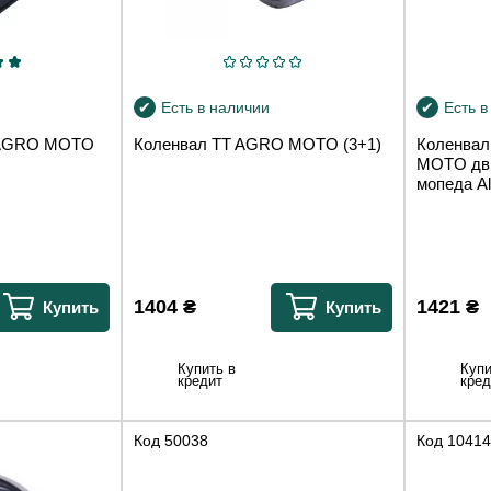
Есть в наличии
Есть в
T AGRO MOTO
Коленвал TT AGRO MOTO (3+1)
Коленвал
MOTO дви
мопеда A
1404
₴
1421
₴
Купить
Купить
Купить в
Купи
кредит
кред
Код
50038
Код
10414