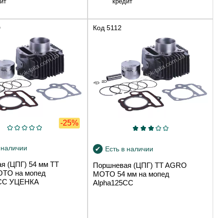
ит
кредит
D
Код
5112
-25%
 наличии
Есть в наличии
я (ЦПГ) 54 мм TT
Поршневая (ЦПГ) TT AGRO
TO на мопед
MOTO 54 мм на мопед
5СС УЦЕНКА
Alpha125СС